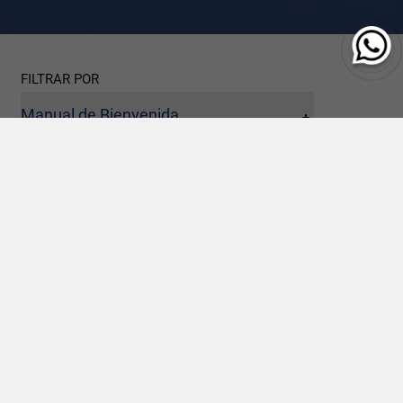
FILTRAR POR
Manual de Bienvenida
Para trabajadoras y trabajadores Hotel Indalo Park
Es una guía que contiene información clave sobre la
empresa y su cultura, diseñada para facilitar la adaptación
de las nuevas personas colaboradoras, y que se entrega
como parte del proceso de onboarding en la organización.
Su importancia es tal que no solo impacta a las nuevas
incorporaciones, sino que también resulta muy útil para el
personal ya contratado.
En ella, encontrarás información sobre la filosofía
empresarial (misión, visión y valores), políticas, código de