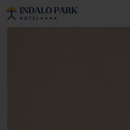
Habitacions
Adults
N
Afegir habitació