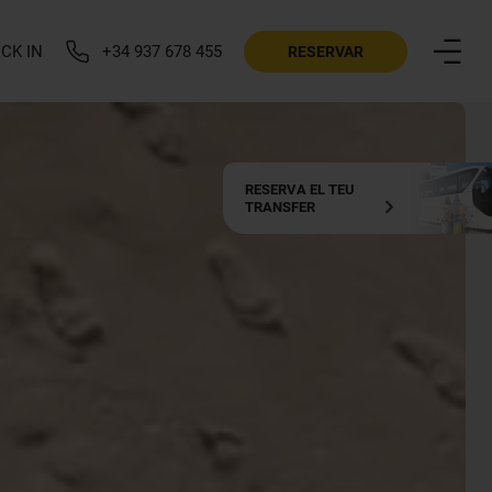
CK IN
+34 937 678 455
RESERVAR
RESERVA EL TEU
TRANSFER