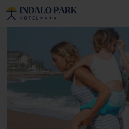
Habitacions
Adults
N
Afegir habitació