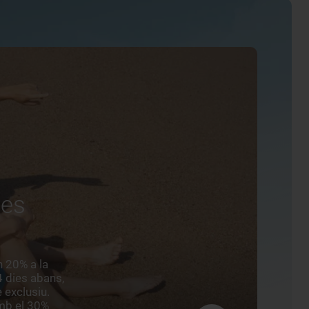
ves
n 20% a la
4 dies abans,
exclusiu.
amb el 30%