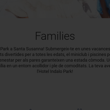
Families
o Park a Santa Susanna! Submergeix-te en unes vacances
s divertides per a totes les edats, el miniclub i piscines p
 benestar per als pares garanteixen una estada còmoda. Un
ia en un entorn acollidor i ple de comoditats. La teva a
l'Hotel Indalo Park!