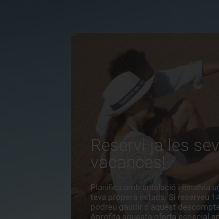
Reservi ja les se
vacances!
Planifica amb antelació i estalvia u
teva propera estada. Si reserveu 1
podreu gaudir d'aquest descompte 
Aprofita aquesta oferta especial 