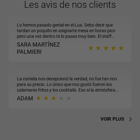
Les avis de nos clients
Lo hemos pasado genial en el Lua. Debo decir que
tardan un poquito en asignarte mesa en horas pico
pero una vez dentro te lo pasas muy bien. El staff
súper amable y empático (aún con los perritos) comida
SARA MARTÍNEZ
buenísima, excelente ambiente y música en vivo.
PALMIERI
Volveremos siempre porque, por suerte, somos vecinos
;)
La comida nos decepcionó la verdad, no fue tan rico
para su precio. Lo único que nos gustó fueron los
calamares fritos y los cocktails. Eso sí la atmósfera
con música en vivo fue muy bonito. El sitio perfecto
ADAM
para tomar un cocktail y escuchar música.
VOIR PLUS